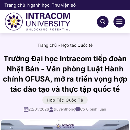
Bỏ
Trang chủ
Ngành học
Thư viện số
qua
nội
dung
Trang chủ
»
Hợp tác Quốc tế
Trường Đại học Intracom tiếp đoàn
Nhật Bản - Văn phòng Luật Hành
chính OFUSA, mở ra triển vọng hợp
tác đào tạo và thực tập quốc tế
Hợp Tác Quốc Tế
22/01/2026
truyenthong
Có 0 bình luận