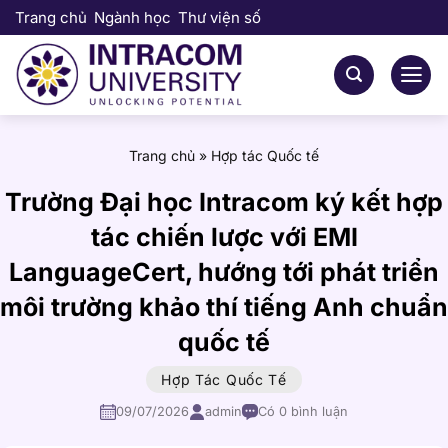
Bỏ
Trang chủ
Ngành học
Thư viện số
qua
nội
dung
Trang chủ
»
Hợp tác Quốc tế
Trường Đại học Intracom ký kết hợp
tác chiến lược với EMI
LanguageCert, hướng tới phát triển
môi trường khảo thí tiếng Anh chuẩn
quốc tế
Hợp Tác Quốc Tế
09/07/2026
admin
Có 0 bình luận