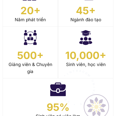
Năm phát triển
Ngành đào tạo
500
+
10,000
+
Giảng viên & Chuyên
Sinh viên, học viên
gia
6
*
0
0
I
N
2
T
R
T
A
S
C
E
O
M
*
U
Y
N
T
I
I
95
%
V
S
E
R
Sinh viên có việc làm