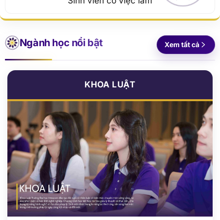
Ngành học nổi bật
Xem tất cả
KHOA LUẬT
»
Luật kinh tế
»
Luật kinh tế quốc tế