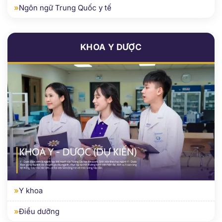
KHOA Y DƯỢC
»
Y khoa
»
Điều dưỡng
KHOA KIẾN TRÚC - XÂY DỰNG