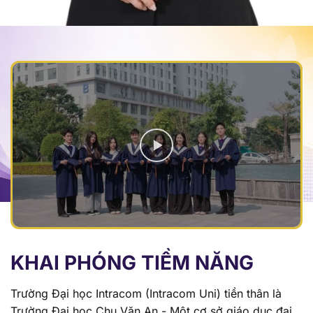
KHAI PHÓNG TIỀM NĂNG
Trường Đại học Intracom (Intracom Uni) tiền thân là
Trường Đại học Chu Văn An - Một cơ sở giáo dục đại
học tư thục uy tín được thành lập theo Quyết định số
135/2006/QĐ-TTg ngày 08/6/2006 của Thủ tướng