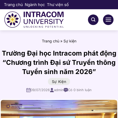
Bỏ
Trang chủ
Ngành học
Thư viện số
qua
nội
dung
Trang chủ
»
Sự kiện
Trường Đại học Intracom phát động
“Chương trình Đại sứ Truyền thông
Tuyển sinh năm 2026”
Sự Kiện
09/07/2026
admin
Có 0 bình luận