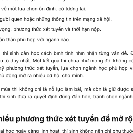
về một lựa chọn ổn định, có tương lai.
người quen hoặc những thông tin trên mạng xã hội.
vọng, phương thức xét tuyển và thời hạn nộp.
ản thân phù hợp với ngành nào.
, thí sinh cần học cách bình tĩnh nhìn nhận từng vấn đề.
u tố duy nhất. Một kết quả thi chưa như mong đợi không c
u kỹ phương thức xét tuyển, lựa chọn ngành học phù hợp 
hủ động mở ra nhiều cơ hội cho mình.
 mùa thi không chỉ là nỗ lực làm bài, mà còn là giữ được s
thí sinh đưa ra quyết định đúng đắn hơn, tránh chọn ngàn
hiểu phương thức xét tuyển để mở rộ
ại học ngày càng linh hoạt, thí sinh không nên chỉ phụ thu