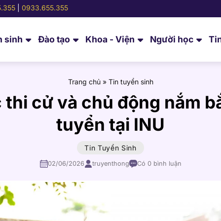
.355
|
0933.655.355
 sinh
Đào tạo
Khoa - Viện
Người học
Ti
Trang chủ
»
Tin tuyển sinh
c thi cử và chủ động nắm b
tuyển tại INU
Tin Tuyển Sinh
02/06/2026
truyenthong
Có 0 bình luận