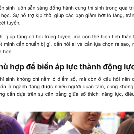
ển sinh luôn sẵn sàng đồng hành cùng thí sinh trong quá trì
học. Sự hỗ trợ kịp thời giúp các bạn giảm bớt lo lắng, tr
xét tuyển.
ỉ giúp tăng cơ hội trúng tuyển, mà còn thể hiện tinh thần 
iết mình cần chuẩn bị gì, cần hỏi ai và cần lựa chọn ra sao,
ả hơn.
ù hợp để biến áp lực thành động lự
 thí sinh không chỉ nằm ở điểm số, mà còn ở câu hỏi nên
ần là ngành đang được nhiều người quan tâm, cũng không c
g cần dựa trên sự cân bằng giữa sở thích, năng lực, điề