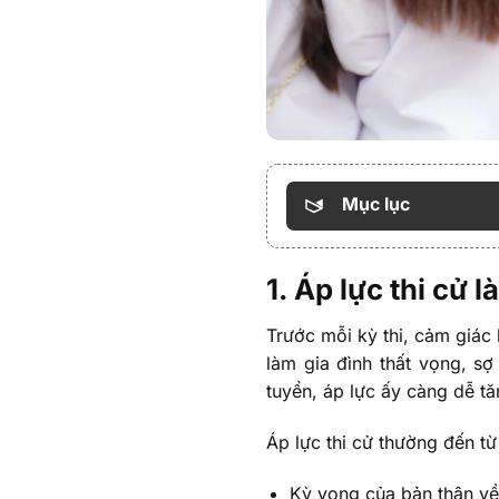
Mục lục
1. Áp lực thi cử 
Trước mỗi kỳ thi, cảm giác 
làm gia đình thất vọng, s
tuyển, áp lực ấy càng dễ tă
Áp lực thi cử thường đến từ
Kỳ vọng của bản thân v