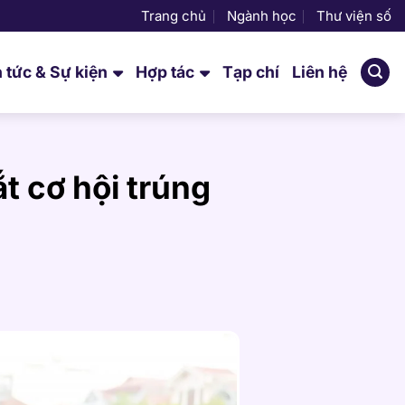
Trang chủ
Ngành học
Thư viện số
n tức & Sự kiện
Hợp tác
Tạp chí
Liên hệ
ắt cơ hội trúng