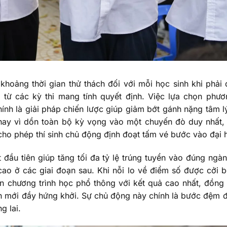
 khoảng thời gian thử thách đối với mỗi học sinh khi phải 
 từ các kỳ thi mang tính quyết định. Việc lựa chọn phư
nh là giải pháp chiến lược giúp giảm bớt gánh nặng tâm lý,
hay vì dồn toàn bộ kỳ vọng vào một chuyến đò duy nhất,
cho phép thí sinh chủ động định đoạt tấm vé bước vào đại h
đầu tiên giúp tăng tối đa tỷ lệ trúng tuyển vào đúng ngành
 cao ở các giai đoạn sau. Khi nỗi lo về điểm số được cởi 
ện chương trình học phổ thông với kết quả cao nhất, đồng
nh mới đầy hứng khởi. Sự chủ động này chính là bước đệm đ
g lai.