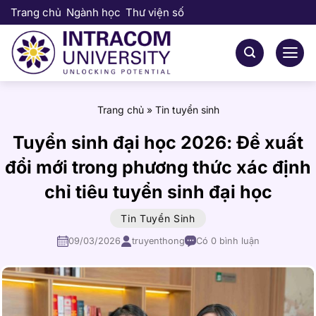
Bỏ
Trang chủ
Ngành học
Thư viện số
qua
nội
dung
Trang chủ
»
Tin tuyển sinh
Tuyển sinh đại học 2026: Đề xuất
đổi mới trong phương thức xác định
chỉ tiêu tuyển sinh đại học
Tin Tuyển Sinh
09/03/2026
truyenthong
Có 0 bình luận