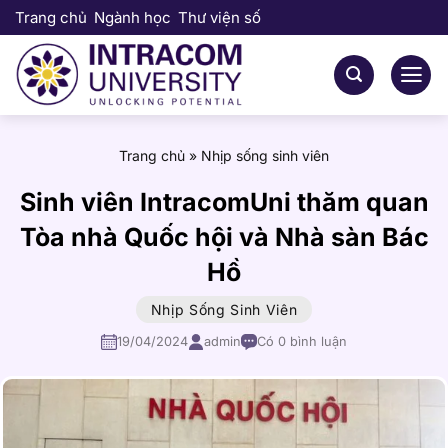
Bỏ
Trang chủ
Ngành học
Thư viện số
qua
nội
dung
Trang chủ
»
Nhịp sống sinh viên
Sinh viên IntracomUni thăm quan
Tòa nhà Quốc hội và Nhà sàn Bác
Hồ
Nhịp Sống Sinh Viên
19/04/2024
admin
Có 0 bình luận