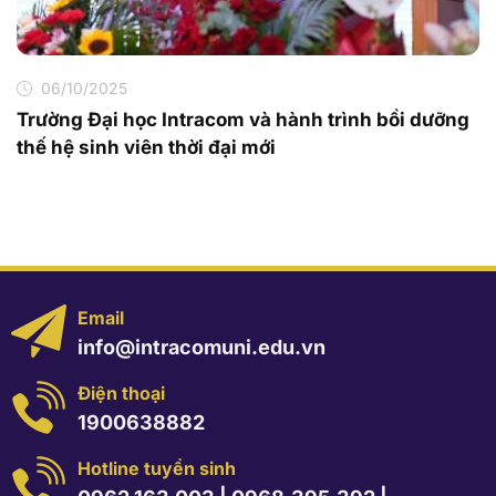
06/10/2025
Trường Đại học Intracom và hành trình bồi dưỡng
thế hệ sinh viên thời đại mới
Email
info@intracomuni.edu.vn
Điện thoại
1900638882
Hotline tuyển sinh