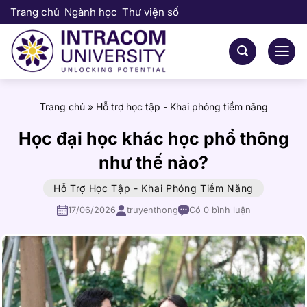
Bỏ
Trang chủ
Ngành học
Thư viện số
qua
nội
dung
Trang chủ
»
Hỗ trợ học tập - Khai phóng tiềm năng
Học đại học khác học phổ thông
như thế nào?
Hỗ Trợ Học Tập - Khai Phóng Tiềm Năng
17/06/2026
truyenthong
Có 0 bình luận