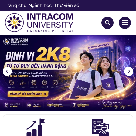
Bỏ
Trang chủ
Ngành học
Thư viện số
qua
nội
dung
20
+
45
+