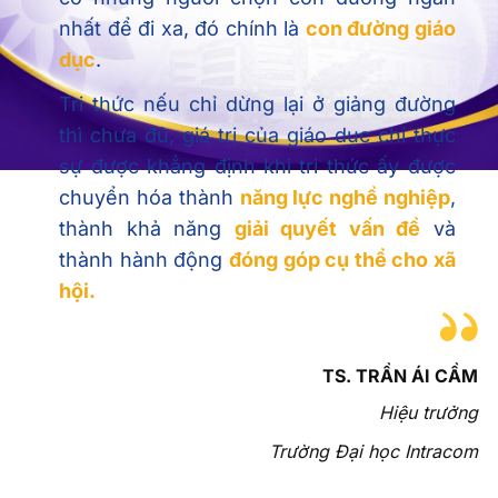
Tri thức nếu chỉ dừng lại ở giảng đường
thì chưa đủ, giá trị của giáo dục chỉ thực
sự được khẳng định khi tri thức ấy được
chuyển hóa thành
năng lực nghề nghiệp
,
thành khả năng
giải quyết vấn đề
và
thành hành động
đóng góp cụ thể cho xã
hội.
TS. TRẦN ÁI CẦM
Hiệu trưởng
Trường Đại học Intracom