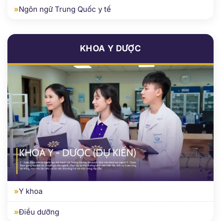
KHOA Y DƯỢC
»
Y khoa
»
Điều dưỡng
KHOA KIẾN TRÚC - XÂY DỰNG