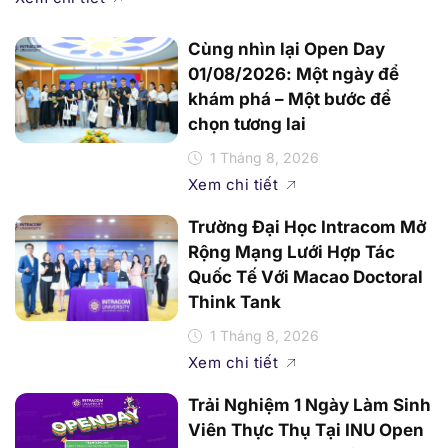
01/08/2026: Một ngày để
khám phá – Một bước để
chọn tương lai
1 Tháng 8, 2026
Xem chi tiết
Trường Đại Học Intracom Mở
Rộng Mạng Lưới Hợp Tác
Quốc Tế Với Macao Doctoral
Think Tank
1 Tháng 8, 2026
Xem chi tiết
Trải Nghiệm 1 Ngày Làm Sinh
Viên Thực Thụ Tại INU Open
Day 01/08: "Trạm Dừng 2K8 -
Hành Trang Cho Những Bước
Tiến Mới"