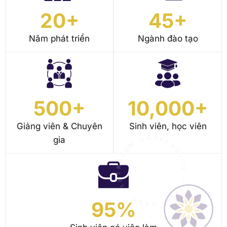
Năm phát triển
Ngành đào tạo
500
+
10,000
+
Giảng viên & Chuyên
Sinh viên, học viên
C
gia
A
O
R
M
T
N
U
I
N
*
I
V
6
E
0
R
0
S
2
I
T
T
Y
S
95
%
E
*
Sinh viên có việc làm