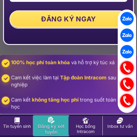
100% học phí toàn khóa
và hỗ trợ ký túc xá
Cam kết việc làm tại
Tập đoàn Intracom
sau khi tốt
nghiệp
Cam kết
không tăng học phí
trong suốt toàn khóa
học
Đăng ký xét
Tin tuyển sinh
Học bổng
Inbox tư vấn
Intracom
tuyển