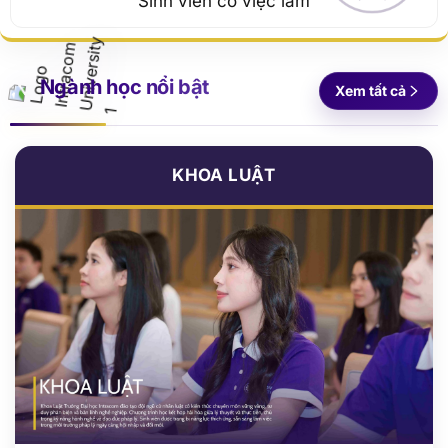
Ngành học nổi bật
Xem tất cả
KHOA LUẬT
»
Luật kinh tế
»
Luật kinh tế quốc tế