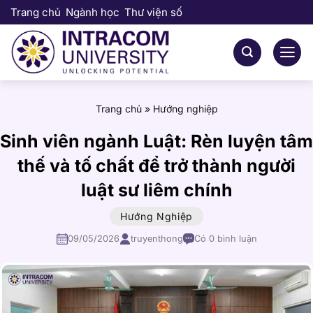
Bỏ
Trang chủ
Ngành học
Thư viện số
qua
nội
dung
Trang chủ
»
Hướng nghiệp
Sinh viên ngành Luật: Rèn luyện tâm
thế và tố chất để trở thành người
luật sư liêm chính
Hướng Nghiệp
09/05/2026
truyenthong
Có 0 bình luận