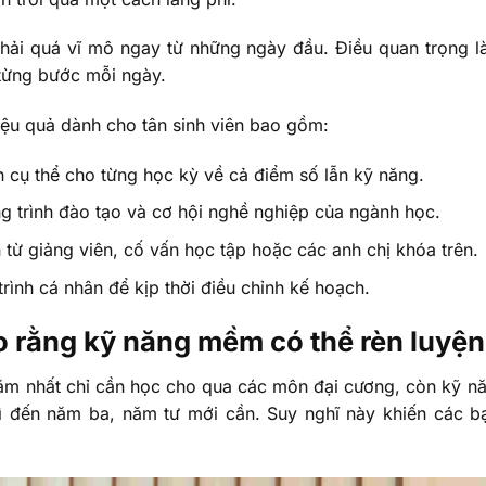
phải quá vĩ mô ngay từ những ngày đầu. Điều quan trọng l
 từng bước mỗi ngày.
 hiệu quả dành cho tân sinh viên bao gồm:
n cụ thể cho từng học kỳ về cả điểm số lẫn kỹ năng.
g trình đào tạo và cơ hội nghề nghiệp của ngành học.
 từ giảng viên, cố vấn học tập hoặc các anh chị khóa trên.
 trình cá nhân để kịp thời điều chỉnh kế hoạch.
o rằng kỹ năng mềm có thể rèn luyện
năm nhất chỉ cần học cho qua các môn đại cương, còn kỹ n
hì đến năm ba, năm tư mới cần. Suy nghĩ này khiến các bạ