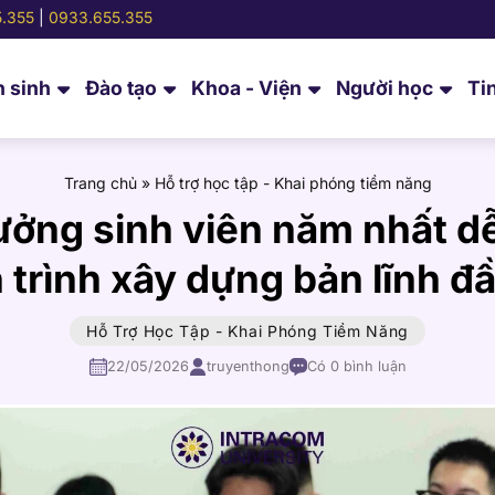
.355
|
0933.655.355
 sinh
Đào tạo
Khoa - Viện
Người học
Ti
Trang chủ
»
Hỗ trợ học tập - Khai phóng tiềm năng
ởng sinh viên năm nhất d
 trình xây dựng bản lĩnh đầ
Hỗ Trợ Học Tập - Khai Phóng Tiềm Năng
22/05/2026
truyenthong
Có 0 bình luận