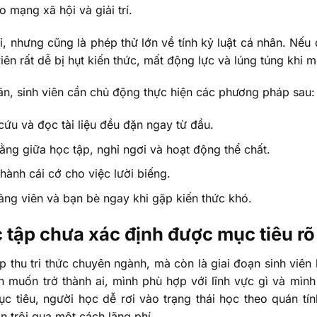
o mạng xã hội và giải trí.
i, nhưng cũng là phép thử lớn về tính kỷ luật cá nhân. Nế
iên rất dễ bị hụt kiến thức, mất động lực và lúng túng khi m
ãn, sinh viên cần chủ động thực hiện các phương pháp sau:
 cứu và đọc tài liệu đều đặn ngay từ đầu.
ằng giữa học tập, nghỉ ngơi và hoạt động thể chất.
hành cái cớ cho việc lười biếng.
ảng viên và bạn bè ngay khi gặp kiến thức khó.
c tập chưa xác định được mục tiêu rõ
ếp thu tri thức chuyên ngành, mà còn là giai đoạn sinh viên 
h muốn trở thành ai, mình phù hợp với lĩnh vực gì và mìn
c tiêu, người học dễ rơi vào trạng thái học theo quán tí
n trôi qua một cách lãng phí.