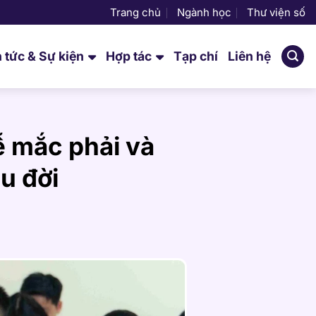
Trang chủ
Ngành học
Thư viện số
n tức & Sự kiện
Hợp tác
Tạp chí
Liên hệ
ễ mắc phải và
u đời