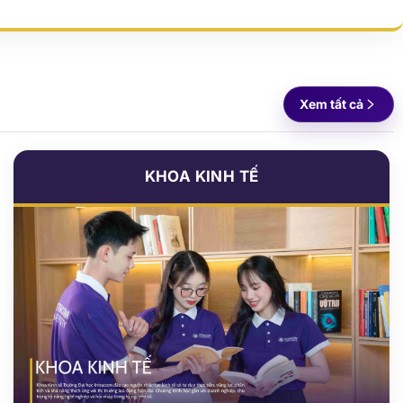
0
6
0
0,000
+
95
%
 viên, học viên
Sinh viên có việc làm
Xem tất cả
KHOA KINH TẾ