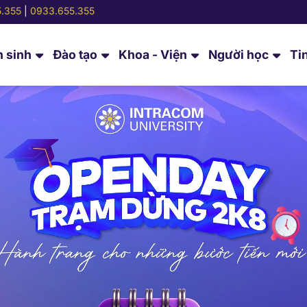
.355
|
0933.655.355
 sinh
Đào tạo
Khoa - Viện
Người học
Ti