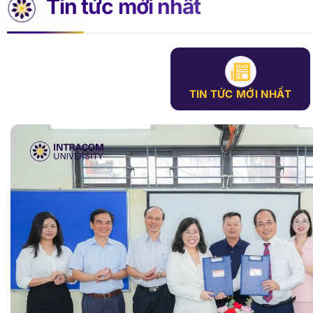
»
Quản trị khách sạn
»
Quản trị kinh doanh
»
Quản lý dự án
Tin tức mới nhất
TIN TỨC MỚI NHẤT