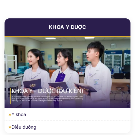
»
Kỹ thuật điện
»
Kỹ thuật cơ khí
KHOA Y DƯỢC