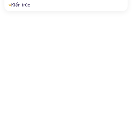
»
Kỹ thuật xây dựng
»
Kiến trúc