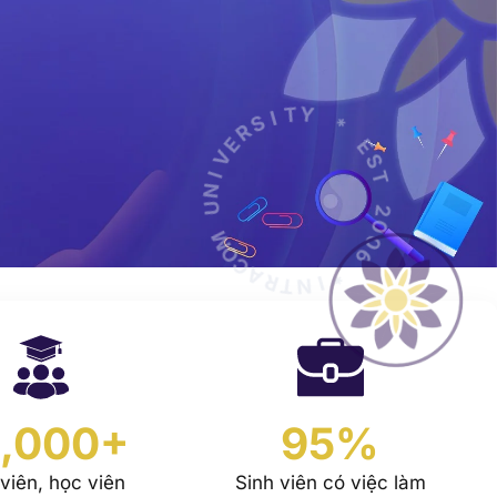
V
E
I
R
N
S
U
I
T
M
Y
O
C
*
A
R
E
T
S
N
T
I
*
2