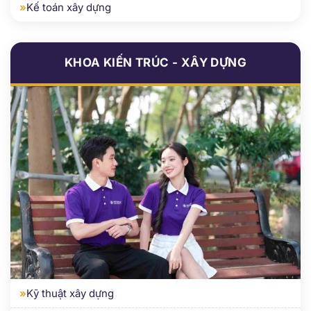
»
Tài chính quốc tế
»
Tài chính doanh nghiệp
»
Kế toán
»
Kế toán bệnh viện
»
Kế toán xây dựng
KHOA KIẾN TRÚC - XÂY DỰNG