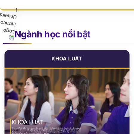
20
+
45
Năm phát triển
Ngành đào 
Ngành học nổi bật
KHOA LUẬT