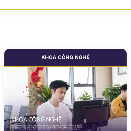
+
500
+
1
tạo
Giảng viên & Chuyên gia
Sinh
KHOA CÔNG NGHỆ