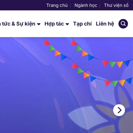
Trang chủ
Ngành học
Thư viện số
n tức & Sự kiện
Hợp tác
Tạp chí
Liên hệ